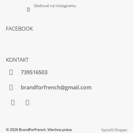
J
Sledovat na Instagramu
E
M
E
FACEBOOK
PLÁŠTĚNKA-
RŮŽOVÁ
1
500
Kč
KONTAKT
739516503
brandforfrench@gmail.com
Facebook
Instagram
© 2026 BrandForFrench. Všechna práva
Vytvořil Shoptet