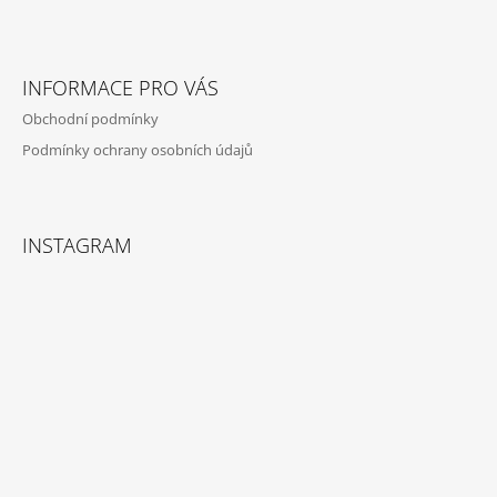
A
Z
J
Á
Í
INFORMACE PRO VÁS
P
T
Obchodní podmínky
A
?
Podmínky ochrany osobních údajů
T
Í
INSTAGRAM
HLEDAT
D
O
P
O
R
U
Č
U