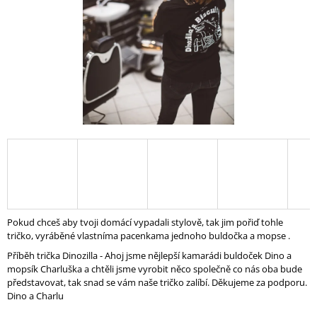
A
J
Í
T
?
HLEDAT
D
Pokud chceš aby tvoji domácí vypadali stylově, tak jim pořiď tohle
O
tričko, vyráběné vlastníma pacenkama jednoho buldočka a mopse .
P
Příběh trička Dinozilla - Ahoj jsme nějlepší kamarádi buldoček Dino a
O
mopsík Charluška a chtěli jsme vyrobit něco společně co nás oba bude
R
představovat, tak snad se vám naše tričko zalíbí. Děkujeme za podporu.
U
Dino a Charlu
Č
U