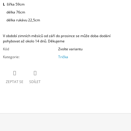
L
šířka 59cm
délka 76cm
délka rukávu 22,5cm
V období zimních měsíců od září do prosince se může doba dodání
pohybovat až okolo 14 dnů. Děkujeme
Kód
Zvolte variantu
Kategorie
:
Trička
ZEPTAT SE
SDÍLET
Z