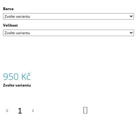
J
Barva
E
M
E
Velikost
MIKINA-
VÁNOČNÍ
850
Kč
950 Kč
Měrná
Zvolte variantu
cena:
DO
KOŠÍKU