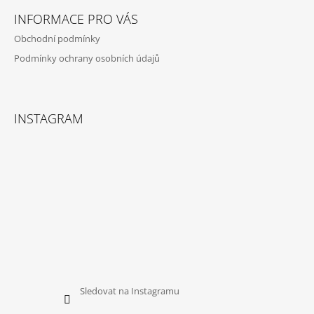
Á
INFORMACE PRO VÁS
P
Obchodní podmínky
A
Podmínky ochrany osobních údajů
T
Í
INSTAGRAM
Sledovat na Instagramu