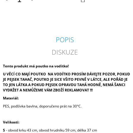
KOŠÍKU
POPIS
DISKUZE
Tento produkt má poutko na vodítko!
U VĚCÍ CO MAJÍ POUTKO NA VODÍTKO PROSÍM DÁVEJTE POZOR, POKUD
JE PEJSEK TAHAČ, POUTKO JE SICE VŠITO PEVNĚ V LÁTCE, ALE POŘÁD JE
TO JEN LÁTKA A POKUD PEJSEK OPRAVDU TAHÁ HODNĚ, NEMÁ ŠANCI
VYDRŽET A NEMŮŽEME VÁM ZBOŽÍ REKLAMOVAT !!!
Materiál:
PES, podšívka bavlna, doporučeno prát na 30°C.
Velikosti:
S
- obvod krku 43 cm, obvod hrudníku 59 cm, délka 37 cm