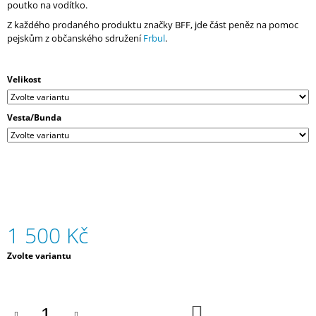
poutko na vodítko.
J
E
Z každého prodaného produktu značky BFF, jde část peněz na pomoc
M
pejskům z občanského sdružení
Frbul
.
E
Velikost
AUTOSEDAČKA/PELÍŠEK
3
400
Vesta/Bunda
Kč
1 500 Kč
Měrná
Zvolte variantu
cena:
DO