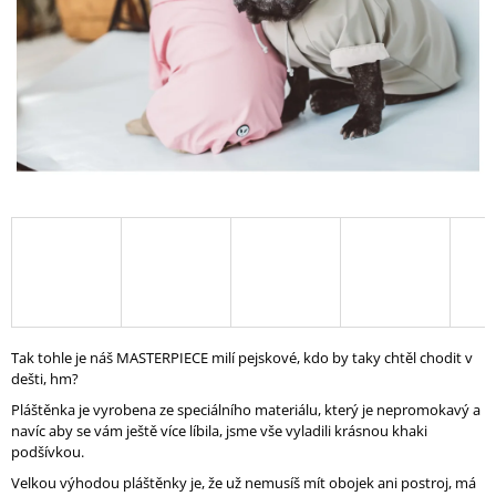
A
J
Í
T
?
HLEDAT
D
Tak tohle je náš MASTERPIECE milí pejskové, kdo by taky chtěl chodit v
O
dešti, hm?
P
O
Pláštěnka je vyrobena ze speciálního materiálu, který je nepromokavý a
R
navíc aby se vám ještě více líbila, jsme vše vyladili krásnou khaki
U
podšívkou.
Č
Velkou výhodou pláštěnky je, že už nemusíš mít obojek ani postroj, má
U