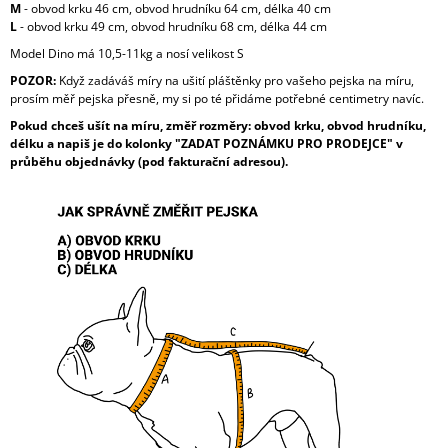
M
- obvod krku 46 cm, obvod hrudníku 64 cm, délka 40 cm
L
- obvod krku 49 cm, obvod hrudníku 68 cm, délka 44 cm
Model Dino má 10,5-11kg a nosí velikost S
POZOR:
Když zadáváš míry na ušití pláštěnky pro vašeho pejska na míru,
prosím měř pejska přesně, my si po té přidáme potřebné centimetry navíc.
Pokud chceš ušít na míru, změř rozměry: obvod krku, obvod hrudníku,
délku a napiš je do kolonky "ZADAT POZNÁMKU PRO PRODEJCE" v
průběhu objednávky (pod fakturační adresou).