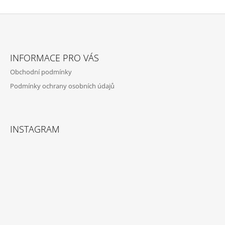
Z
Á
INFORMACE PRO VÁS
P
Obchodní podmínky
A
Podmínky ochrany osobních údajů
T
Í
INSTAGRAM